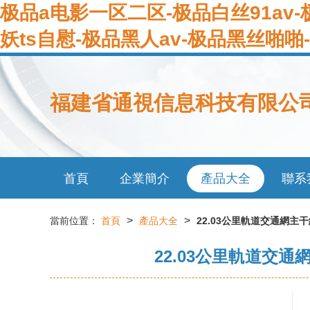
极品a电影一区二区-极品白丝91av
妖ts自慰-极品黑人av-极品黑丝啪
福建省通視信息科技有限公
首頁
企業簡介
產品大全
聯系
>
>
當前位置：
首頁
產品大全
22.03公里軌道交通網
22.03公里軌道交