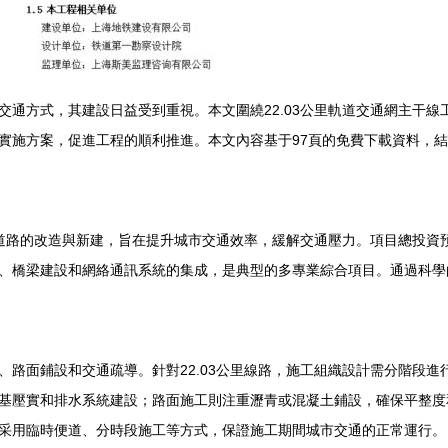
交通方式，其建設日益受到重視。本文圍繞22.03公里軌道交通網主干
實施方案，促進工程的順利推進。本文內容基于97頁的免費下載資料，
主干道路的改造與新建，旨在提升城市交通效率，緩解交通壓力。項目總投
、橋梁建設和網絡通訊系統的集成，是典型的多專業綜合項目。通過科學
、路面鋪設和交通疏導。針對22.03公里線路，施工組織設計需分階段
基壓實和排水系統建設；路面施工則注重瀝青或混凝土鋪設，確保平整度
采用臨時便道、分時段施工等方式，保證施工期間城市交通的正常運行。