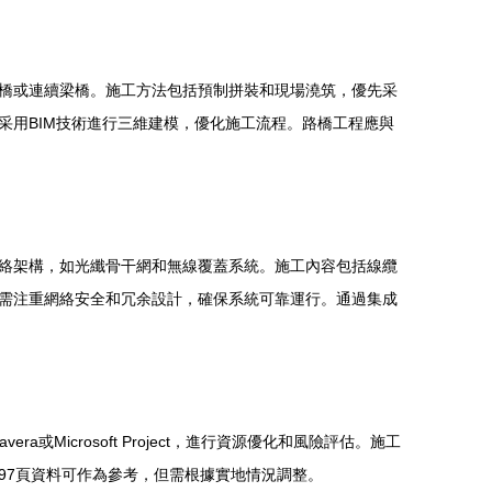
橋或連續梁橋。施工方法包括預制拼裝和現場澆筑，優先采
采用BIM技術進行三維建模，優化施工流程。路橋工程應與
絡架構，如光纖骨干網和無線覆蓋系統。施工內容包括線纜
需注重網絡安全和冗余設計，確保系統可靠運行。通過集成
icrosoft Project，進行資源優化和風險評估。施工
97頁資料可作為參考，但需根據實地情況調整。