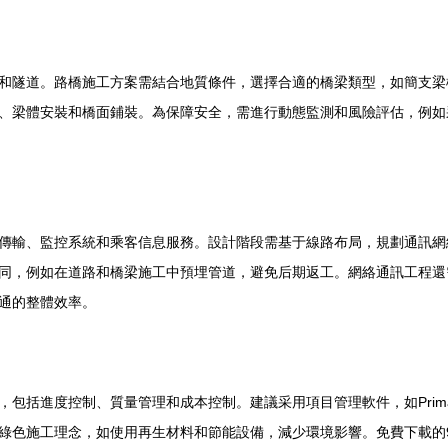
和隧道。路橋施工方案需結合地質條件，選擇合適的橋梁類型，如簡支梁
、梁體安裝和橋面鋪裝。為保障安全，需進行動態監測和風險評估，例如
傳輸、監控系統和乘客信息服務。設計階段需基于線路布局，規劃通訊網
同，例如在道路和橋梁施工中預埋管道，避免后期返工。網絡通訊工程還
通的整體效率。
度控制、質量管理和成本控制。建議采用項目管理軟件，如Primavera或M
綠色施工理念，如使用再生材料和節能設備，減少環境影響。免費下載的