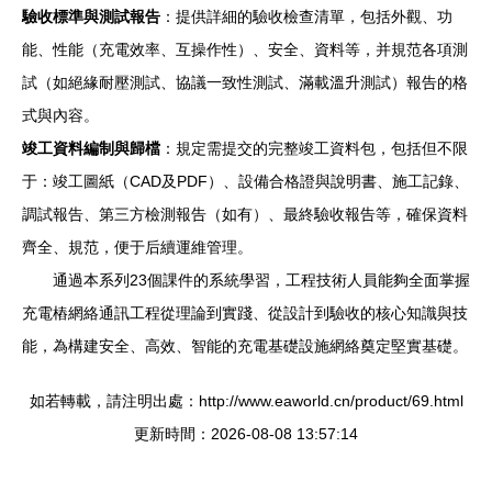
驗收標準與測試報告
：提供詳細的驗收檢查清單，包括外觀、功
能、性能（充電效率、互操作性）、安全、資料等，并規范各項測
試（如絕緣耐壓測試、協議一致性測試、滿載溫升測試）報告的格
式與內容。
竣工資料編制與歸檔
：規定需提交的完整竣工資料包，包括但不限
于：竣工圖紙（CAD及PDF）、設備合格證與說明書、施工記錄、
調試報告、第三方檢測報告（如有）、最終驗收報告等，確保資料
齊全、規范，便于后續運維管理。
通過本系列23個課件的系統學習，工程技術人員能夠全面掌握
充電樁網絡通訊工程從理論到實踐、從設計到驗收的核心知識與技
能，為構建安全、高效、智能的充電基礎設施網絡奠定堅實基礎。
如若轉載，請注明出處：http://www.eaworld.cn/product/69.html
更新時間：2026-08-08 13:57:14