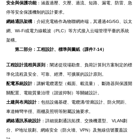
安全與保護功能
：涵蓋過壓、欠壓、過流、短路、漏電、防雷、急
停等安全保護機制的設計要求。
網絡通訊架構
：介紹充電樁作為物聯網終端，其通過4G/5G、以太
網、Wi-Fi或電力線載波（PLC）等方式接入云端管理平臺的系統
架構。
第二部分：工程設計、標準與圖紙（課件7-14）
工程設計流程與原則
：闡述從現場勘查、負荷計算到方案制定的標
準化流程及安全、可靠、經濟、可擴展的設計原則。
配電系統設計
：講解電纜選型（截面、載流量）、斷路器與保護開
關配置、電能質量治理（諧波抑制）等關鍵設計。
土建與布局設計
：包括設備基礎、電纜溝/管廊設計、防火間距、
車道轉彎半徑、雨棚及照明等附屬設施要求。
網絡通訊系統設計
：詳細規劃通訊拓撲、交換機選型、 VLAN劃
分、IP地址規劃、網絡安全（防火墻、VPN）及無線信號覆蓋設