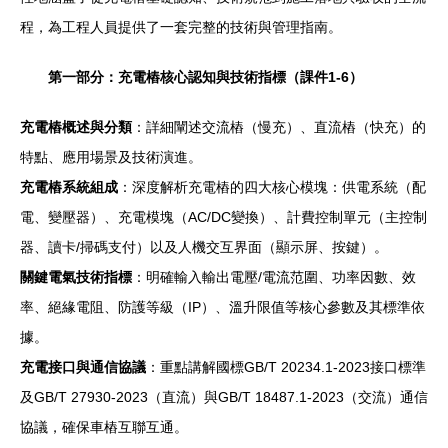
程，為工程人員提供了一套完整的技術與管理指南。
第一部分：充電樁核心認知與技術指標（課件1-6）
充電樁概述與分類
：詳細闡述交流樁（慢充）、直流樁（快充）的
特點、應用場景及技術演進。
充電樁系統組成
：深度解析充電樁的四大核心模塊：供電系統（配
電、變壓器）、充電模塊（AC/DC變換）、計費控制單元（主控制
器、讀卡/掃碼支付）以及人機交互界面（顯示屏、按鍵）。
關鍵電氣技術指標
：明確輸入輸出電壓/電流范圍、功率因數、效
率、絕緣電阻、防護等級（IP）、溫升限值等核心參數及其標準依
據。
充電接口與通信協議
：重點講解國標GB/T 20234.1-2023接口標準
及GB/T 27930-2023（直流）與GB/T 18487.1-2023（交流）通信
協議，確保車樁互聯互通。