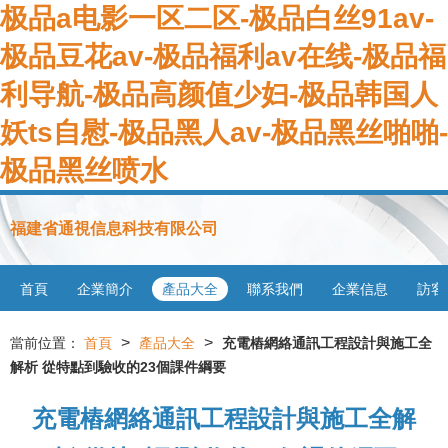
极品a电影一区二区-极品白丝91av-
极品豆花av-极品福利av在线-极品福
利导航-极品高颜值少妇-极品韩国人
妖ts自慰-极品黑人av-极品黑丝啪啪-
极品黑丝喷水
福建省通視信息科技有限公司
首頁
企業簡介
產品大全
聯系我們
企業信息
訪客
>
>
當前位置：
首頁
產品大全
充電樁網絡通訊工程設計與施工全
解析 從特點到驗收的23個課件綱要
充電樁網絡通訊工程設計與施工全解