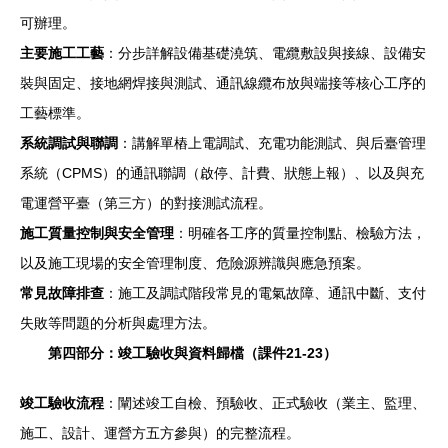
可辦理。
主要施工工藝
：分步詳解設備基礎澆筑、電纜敷設與接線、設備安
裝與固定、接地網焊接與測試、通訊線纜布放與端接等核心工序的
工藝標準。
系統調試與聯調
：講解單樁上電調試、充電功能測試、與后臺管理
系統（CPMS）的通訊聯調（啟停、計費、狀態上報）、以及與充
電運營平臺（第三方）的對接測試流程。
施工質量控制與安全管理
：明確各工序的質量控制點、檢驗方法，
以及施工現場的安全管理制度、危險源辨識與應急預案。
常見故障排查
：施工及調試階段常見的電氣故障、通訊中斷、支付
失敗等問題的分析與處理方法。
第四部分：竣工驗收與資料歸檔（課件21-23）
竣工驗收流程
：闡述竣工自檢、預驗收、正式驗收（業主、監理、
施工、設計、運營方五方參與）的完整流程。